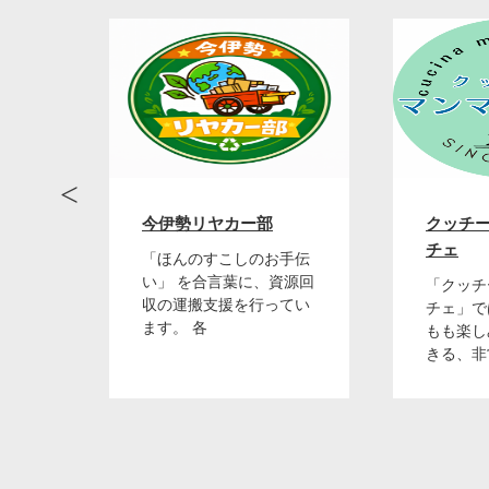
《持ち物》
土の乾燥
《お問い
陶芸療法士
会
今伊勢リヤカー部
クッチー
電話番号：09
チェ
さいお
「ほんのすこしのお手伝
まで
い」 を合言葉に、資源回
「クッチ
式の
収の運搬支援を行ってい
チェ」で
ます。 各
もも楽し
出張陶芸
きる、非
インスタ