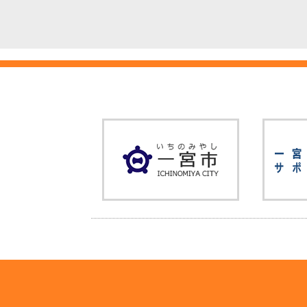
*****
*****
つくる。
〒493-
5-2
【TEL】058
【FAX】 05
【Email】 m
【Web】