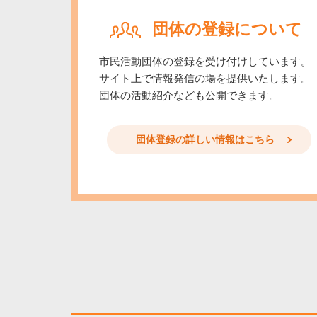
※情報は
団体の登録について
す。
市民活動団体の登録を受け付けしています。
サイト上で情報発信の場を提供いたします。
※作品の
団体の活動紹介なども公開できます。
団体登録の詳しい情報はこちら
《参加費》1
☆お子様
☆作陶後
《場所》
《定員》4名