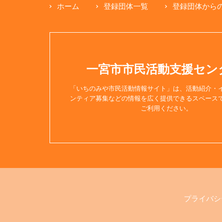
ホーム
登録団体一覧
登録団体から
【Facebo
【Instag
【X(Twitt
一宮市市民活動支援セン
「いちのみや市民活動情報サイト」は、活動紹介・
************
ンティア募集などの情報を広く提供できるスペース
ご利用ください。
不登校親
2026年8月1日
「ループ」
愛知県一
プ』は、
プライバシ