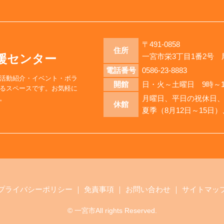
〒491-0858
住所
援センター
一宮市栄3丁目1番2号
電話番号
0586-23-8883
活動紹介・イベント・ボラ
開館
日・火～土曜日 9時～1
るスペースです。お気軽に
月曜日、平日の祝休日
。
休館
夏季（8月12日～15日）
プライバシーポリシー
｜
免責事項
｜
お問い合わせ
｜
サイトマッ
© 一宮市All rights Reserved.