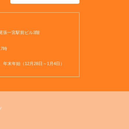
 尾張一宮駅前ビル3階
7時
、
、年末年始（12月28日～1月4日）
プ