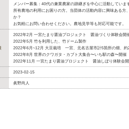
メンバー募集：40代の兼業農家の跡継ぎを中心に活動していま
所有農地の利用にお困りの方。当団体の活動内容に興味ある方
か？
お気軽にお問い合わせください。農地見学等も対応可能です。
2022年2月 一宮たまり醤油プロジェクト 醤油づくり体験会開
2022年5月 竹を利用した、竹ドーム製作
績
2022年6月~12月 大豆栽培 一宮、北名古屋市計5箇所の畑、約2
2022年8月 世界のクワガタ・カブト大集合〜いち駅の森〜開催
2022年11月 一宮たまり醤油プロジェクト 醤油しぼり体験会
2023-02-15
眞野尚人