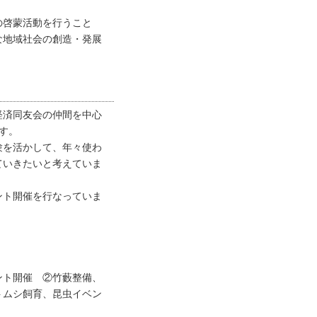
の啓蒙活動を行うこと
な地域社会の創造・発展
経済同友会の仲間を中心
す。
験を活かして、年々使わ
ていきたいと考えていま
ント開催を行なっていま
ント開催 ②竹藪整備、
トムシ飼育、昆虫イベン