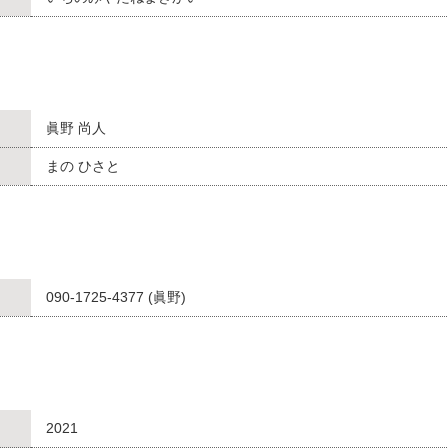
眞野 尚人
まの ひさと
090-1725-4377 (眞野)
2021