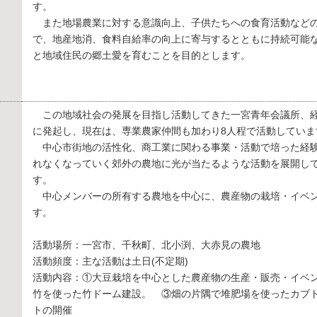
す。
また地場農業に対する意識向上、子供たちへの食育活動など
で、地産地消、食料自給率の向上に寄与するとともに持続可能
と地域住民の郷土愛を育むことを目的とします。
この地域社会の発展を目指し活動してきた一宮青年会議所、
に発起し、現在は、専業農家仲間も加わり8人程で活動していま
中心市街地の活性化、商工業に関わる事業・活動で培った経
れなくなっていく郊外の農地に光が当たるような活動を展開し
す。
中心メンバーの所有する農地を中心に、農産物の栽培・イベ
す。
活動場所：一宮市、千秋町、北小渕、大赤見の農地
活動頻度：主な活動は土日(不定期)
活動内容：①大豆栽培を中心とした農産物の生産・販売・イベ
竹を使った竹ドーム建設。 ③畑の片隅で堆肥場を使ったカブ
トの開催