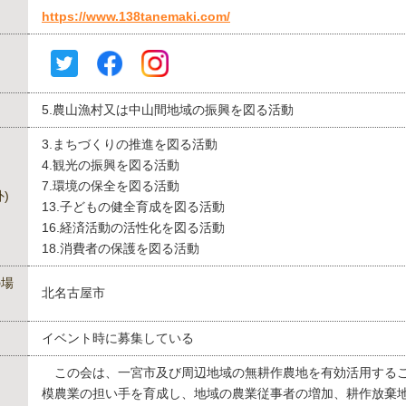
https://www.138tanemaki.com/
5.農山漁村又は中山間地域の振興を図る活動
3.まちづくりの推進を図る活動
4.観光の振興を図る活動
7.環境の保全を図る活動
)
13.子どもの健全育成を図る活動
16.経済活動の活性化を図る活動
18.消費者の保護を図る活動
の場
北名古屋市
イベント時に募集している
この会は、一宮市及び周辺地域の無耕作農地を有効活用する
模農業の担い手を育成し、地域の農業従事者の増加、耕作放棄