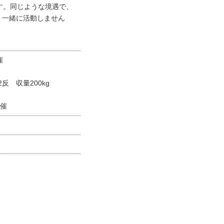
す。同じような境遇で、
、一緒に活動しません
催
反 収量200kg
開催