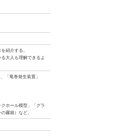
方を紹介する。
いる大人も理解できるよ
は、「竜巻発生装置」
ックホール模型」「グラ
ンの霧箱）など。