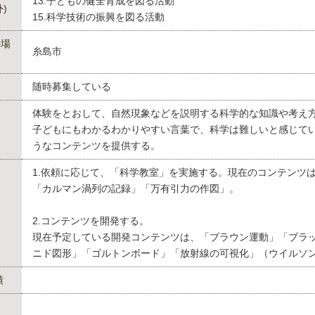
13.子どもの健全育成を図る活動
)
15.科学技術の振興を図る活動
の場
糸島市
随時募集している
体験をとおして、自然現象などを説明する科学的な知識や考え
子どもにもわかるわかりやすい言葉で、科学は難しいと感じて
うなコンテンツを提供する。
1.依頼に応じて、「科学教室」を実施する。現在のコンテンツ
「カルマン渦列の記録」「万有引力の作図」。
2.コンテンツを開発する。
現在予定している開発コンテンツは、「ブラウン運動」「ブラ
ニド図形」「ゴルトンボード」「放射線の可視化」（ウイルソ
績