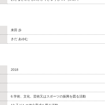
来田 歩
きだ あゆむ
2018
6.学術、文化、芸術又はスポーツの振興を図る活動