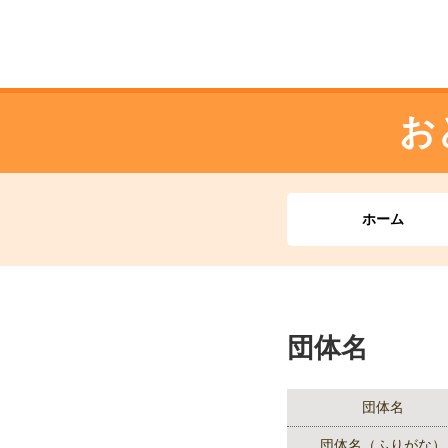
お
ホーム
団体名
団体名
団体名（ふりがな）