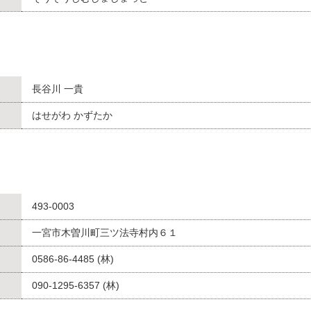
長谷川 一貴
はせがわ かずたか
493-0003
一宮市木曽川町三ツ法寺村内６１
0586-86-4485 (林)
090-1295-6357 (林)