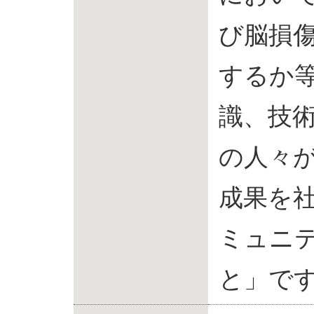
び脳損
するか
識、技
の人々
成果を
ミュニ
と」で