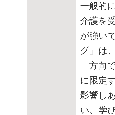
一般的
介護を
が強い
グ」は
一方向
に限定
影響し
い、学