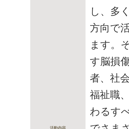
し、多
方向で
ます。
す脳損
者、社
福祉職
わるす
でさま
活動内容