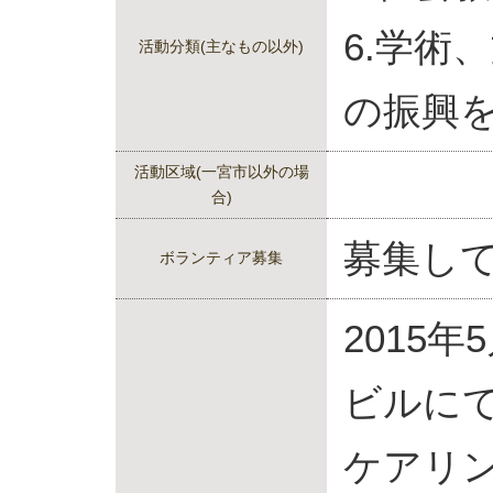
6.学術
活動分類(主なもの以外)
の振興
活動区域(一宮市以外の場
合)
募集し
ボランティア募集
2015年
ビルに
ケアリ