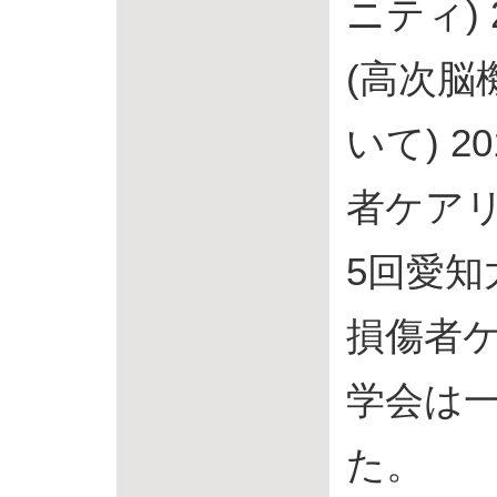
ニティ) 
(高次脳
いて) 2
者ケア
5回愛知
損傷者
学会は
た。