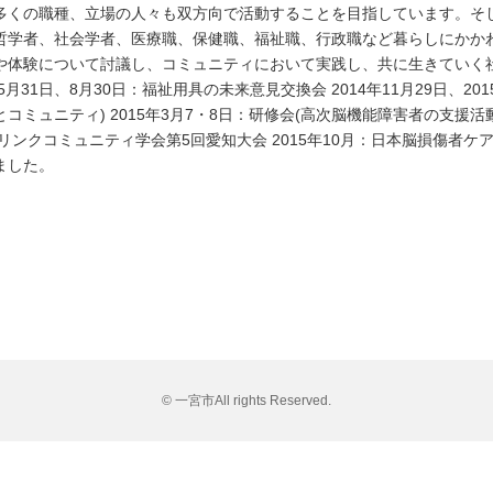
多くの職種、立場の人々も双方向で活動することを目指しています。そ
哲学者、社会学者、医療職、保健職、福祉職、行政職など暮らしにかか
や体験について討議し、コミュニティにおいて実践し、共に生きていく
月31日、8月30日：福祉用具の未来意見交換会 2014年11月29日、201
ミュニティ) 2015年3月7・8日：研修会(高次脳機能障害者の支援活動に
アリンクコミュニティ学会第5回愛知大会 2015年10月：日本脳損傷者
ました。
© 一宮市All rights Reserved.