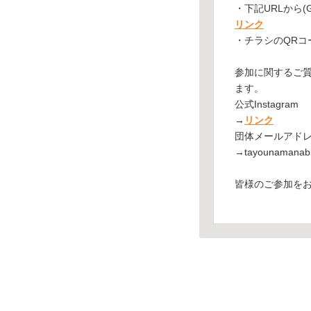
・下記URLから(G
リンク
・チラシのQRコ
参加に関するご質
ます。
公式Instagram
→
リンク
団体メールアド
→tayounamanabi
皆様のご参加を