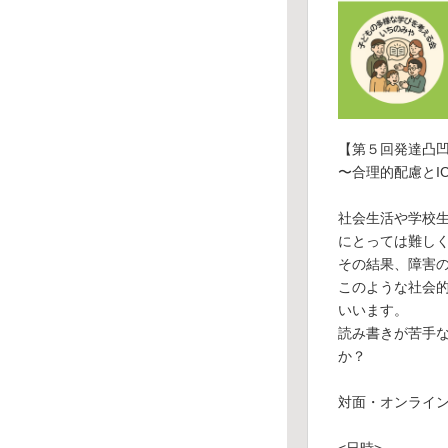
【第５回発達凸
〜合理的配慮とI
社会生活や学校
にとっては難し
その結果、障害
このような社会
いいます。
読み書きが苦手
か？
対面・オンライン