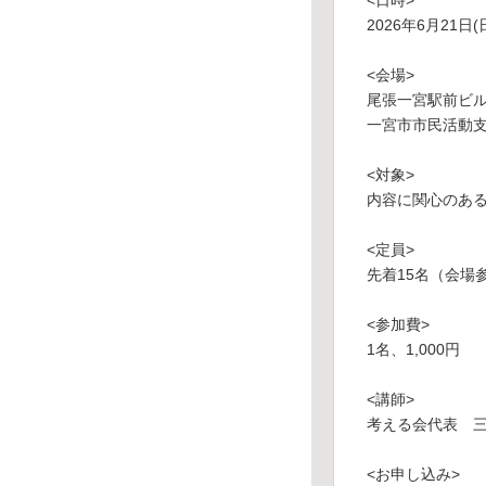
<日時>
2026年6月21日(日)
<会場>
尾張一宮駅前ビル(
一宮市市民活動支
<対象>
内容に関心のあ
<定員>
先着15名（会場
<参加費>
1名、1,000円
<講師>
考える会代表 
<お申し込み>