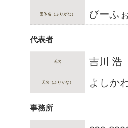
びーふ
団体名（ふりがな）
代表者
吉川 浩
氏名
よしかわ
氏名（ふりがな）
事務所