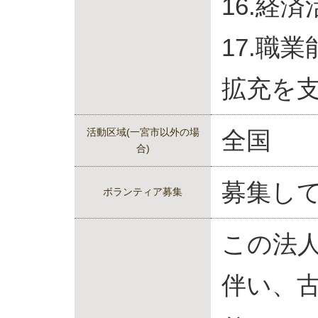
16.経
17.職
拡充を
活動区域(一宮市以外の場
全国
合)
募集し
ボランティア募集
この法
伴い、