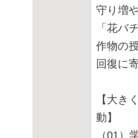
守り増
「花バ
作物の
回復に
【大き
動】
（01）