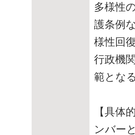
多様性
護条例
様性回
行政機
範とな
【具体
ンバー