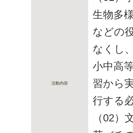
生物多
などの
なくし
小中高
習から
活動内容
行する
（02）