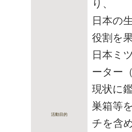
り、
日本の
役割を
日本ミ
ーター
現状に
巣箱等
活動目的
チを含