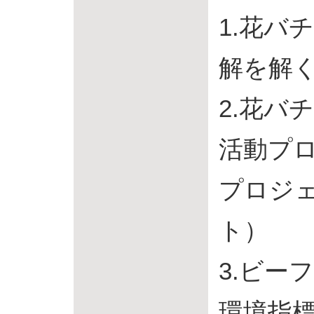
1.花バ
解を解
2.花バ
活動プ
プロジ
ト）
3.ビー
環境指標