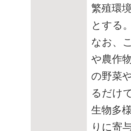
繁殖環
とする
なお、
や農作
の野菜
るだけ
生物多
りに寄