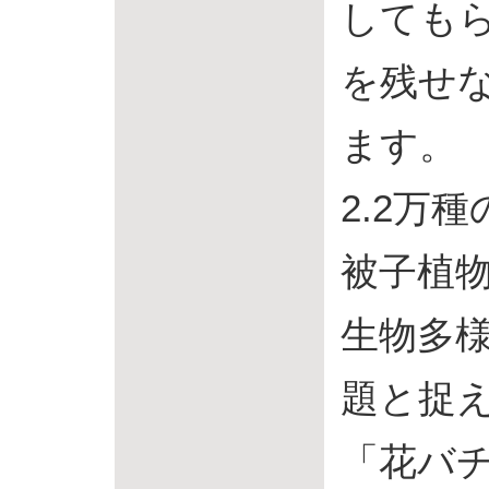
しても
を残せ
ます。
2.2万
被子植
生物多
題と捉
「花バ