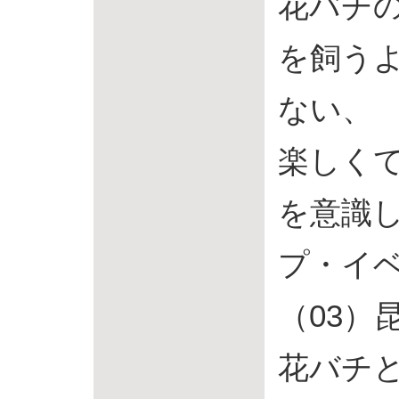
花バチ
を飼う
ない、
楽しく
を意識
プ・イ
（03）
花バチ