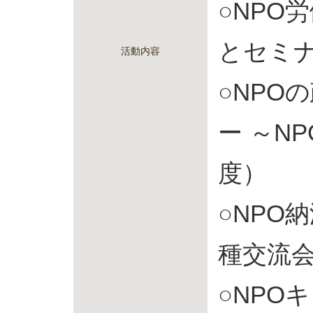
○NPO
とセミナ
活動内容
○NPO
ー ～N
度）
○NPO
種交流会
○NPO