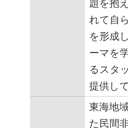
題を抱
れて自
を形成
ーマを
るスタ
提供し
東海地域
た民間