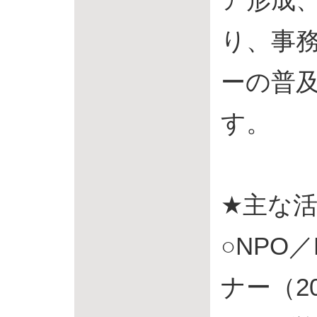
ア形成
り、事
ーの普
す。
★主な
○NPO
ナー（2