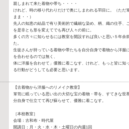
親しまれて来た着物や帯ち・・・・
けれど、時の移り代わりだけで奥にしまわれる羽目に。（ただ
まま・・）
先人の知恵の結晶で有り美術的で繊細な染め、柄、織の仕手、
を是非とも形を変えてでも再び人々の前に。
多くの方々に知らせるには教室を開設すれば良いと思い５年余
た。
生徒さんが持っている着物や帯たちを自分自身で着物から洋服
を合わせるのでは無く、
体に洋服を合わせて」優雅に着こなす、けれど、もっと皆に知
る行動がどうしても必要と思います。
【古着物から洋服へのリメイク教室】
箪笥に眠っている思い出の大切な宝の着物・帯を、すてきな世
分自身で仕立てて再び蘇らせて、優雅に着こなす。
［本校教室］
会場：古和布・時代屋
開講日：月・火・水・木・土曜日の内週1回