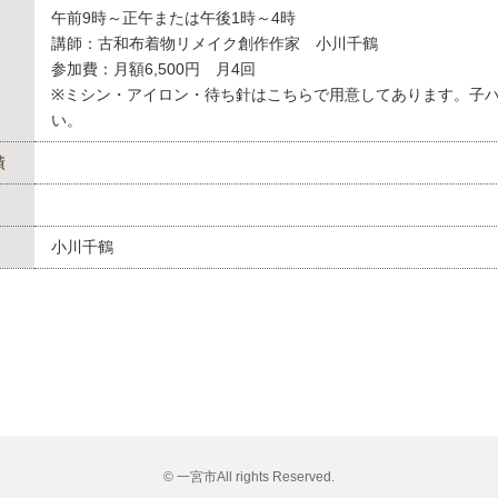
午前9時～正午または午後1時～4時
講師：古和布着物リメイク創作作家 小川千鶴
参加費：月額6,500円 月4回
※ミシン・アイロン・待ち針はこちらで用意してあります。子
い。
績
小川千鶴
© 一宮市All rights Reserved.