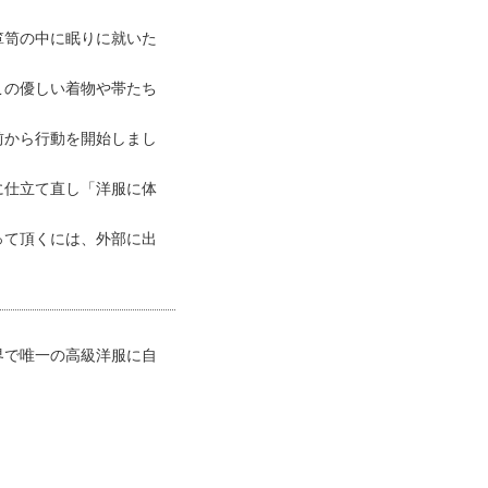
箪笥の中に眠りに就いた
この優しい着物や帯たち
前から行動を開始しまし
に仕立て直し「洋服に体
って頂くには、外部に出
界で唯一の高級洋服に自