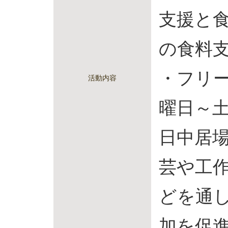
支援と食
の食料
・フリ
活動内容
曜日～
日中居
芸や工
どを通
加を促