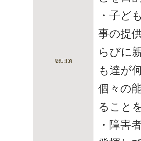
・子ど
事の提
らびに
活動目的
も達が
個々の
ること
・障害