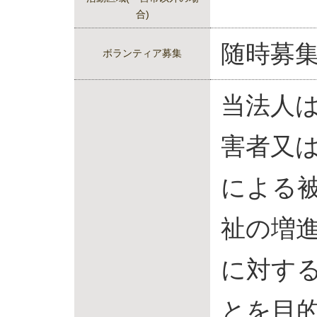
合)
随時募
ボランティア募集
当法人
害者又
による
祉の増
に対す
とを目