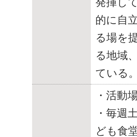
発揮し
的に自
る場を
る地域
ている
・活動場
・毎週
ども食