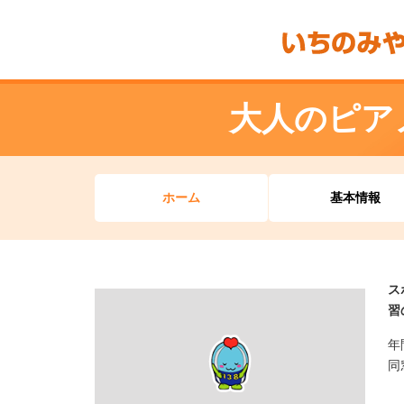
大人のピア
ホーム
基本情報
ス
習
年
同