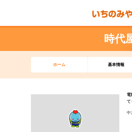
時代
ホーム
基本情報
電
て
中