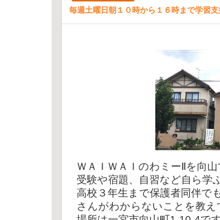
毎週土曜日朝１０時から１６時まで学習支
ＷＡＩＷＡＩのわミーⅡを向
受験や宿題、自習など自ら学
高校３年生まで保護者同伴で
さんがわからないことを教え
場所は一宮市向山町1-10-4で