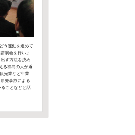
らどう運動を進めて
て講演会を行いま
り出す方法を決め
える福島の人が避
工観光業など生業
。原発事故による
いることなどと話