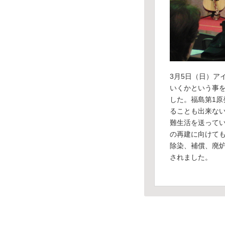
3月5日（日）ア
いくかという事
した。福島第1原
ることも出来な
難生活を送ってい
の再建に向けて
除染、補償、廃炉
されました。