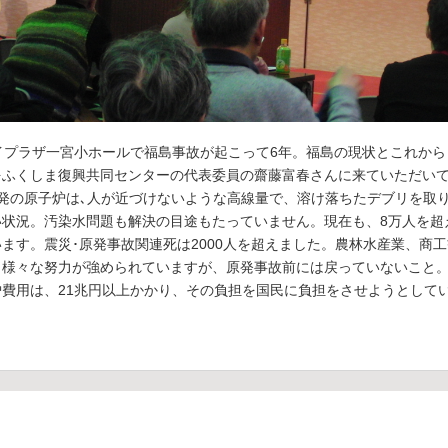
イプラザ一宮小ホールで福島事故が起こって6年。福島の現状とこれか
をふくしま復興共同センターの代表委員の齋藤富春さんに来ていただい
発の原子炉は､人が近づけないような高線量で、溶け落ちたデブリを取
い状況。汚染水問題も解決の目途もたっていません。現在も、8万人を超
ます。震災･原発事故関連死は2000人を超えました。農林水産業、商
も様々な努力が強められていますが、原発事故前には戻っていないこと
費用は、21兆円以上かかり、その負担を国民に負担をさせようとして