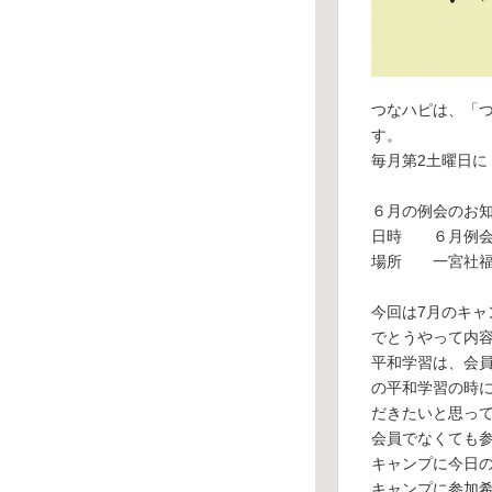
つなハピは、「
す。
毎月第2土曜日
６月の例会のお
日時 ６月例会は
場所 一宮社福
今回は7月のキャ
でとうやって内
平和学習は、会
の平和学習の時
だきたいと思っ
会員でなくても
キャンプに今日
キャンプに参加