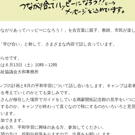
つながりあってハッピーになろう！」を合言葉に親子、教師、市民が楽
に「学び合い」と称して、さまざまな内容で話し合っています。
知らせです。
６月13日（土）10時～12時
祉協議会大和事務所
ンプの計画と8月の平和学習について話し合いをします。キャンプは若
容を考えていくのかとても楽しみです。
員さんが移住した場所でガイドをしている満蒙開拓記念館の見学をいつ
にするのか、キャンプが終わって直ぐなので秋にするのかいろいろと意
ています。
参加できます。
のある方、平和学習に興味のある方、参加してください。
希望の方は、役割分担等ありますので、出席をお願いします。