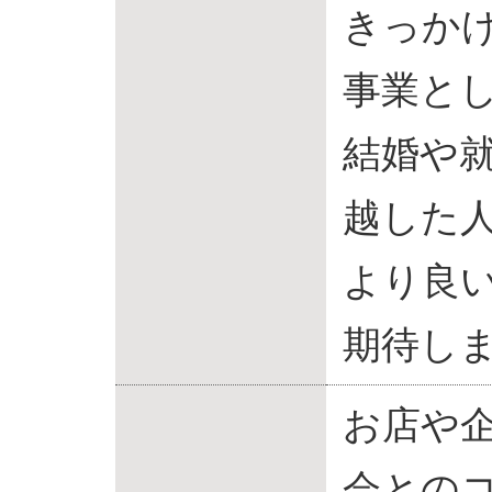
きっか
事業と
結婚や
越した
より良
期待し
お店や
会との