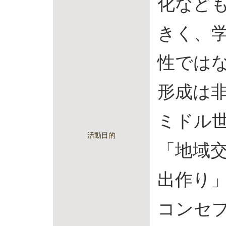
化など
きく、
性では
形成は
ミドル
活動目的
「地域
出作り
コンセ