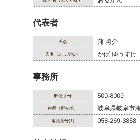
おるがん
団体名（ふりがな）
代表者
蒲 勇介
氏名
かば ゆうすけ
氏名（ふりがな）
事務所
500-8009
郵便番号
岐阜県岐阜市
住所（所在地）
058-269-3858
電話番号(1)