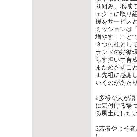
り組み、地域
ェクトに取り組
援をサービス
ミッションは
増やす」こと
３つの柱とし
ランドの好循
らす担い手育
まためざすこ
１先祖に感謝
いくのがあた
2多様な人が
に気付ける場
る風土にした
3若者やよそ
に、