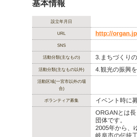
基本情報
設立年月日
http://organ.jp
URL
SNS
3.まちづくり
活動分類(主なもの)
4.観光の振興
活動分類(主なもの以外)
活動区域(一宮市以外の場
合)
イベント時に
ボランティア募集
ORGANとは
団体です。
2005年から
岐阜市の伝統