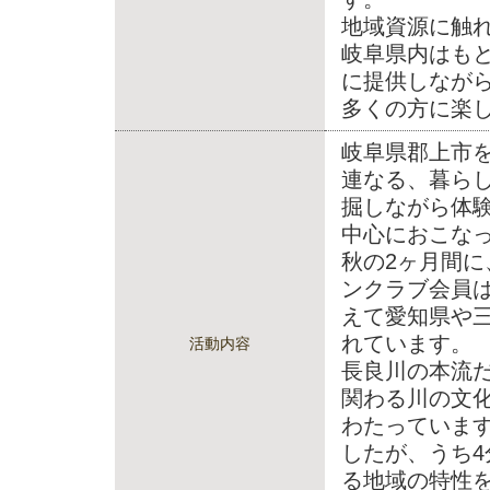
地域資源に触
岐阜県内はも
に提供しなが
多くの方に楽
岐阜県郡上市
連なる、暮ら
掘しながら体
中心におこなっ
秋の2ヶ月間に
ンクラブ会員は
えて愛知県や
れています。
活動内容
長良川の本流
関わる川の文
わたっています
したが、うち4
る地域の特性