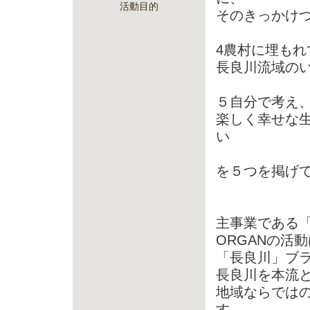
活動目的
そのきっかけ
4農村に埋もれ
長良川流域の
５自分で考え
楽しく幸せな
い
を５つを掲げ
主事業である「
ORGANの活
「長良川」ブ
長良川を本流
地域ならでは
す。