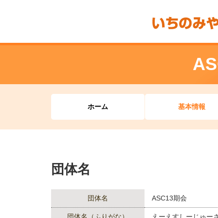
A
ホーム
基本情報
団体名
団体名
ASC13期会
団体名（ふりがな）
えーえすしーじゅー