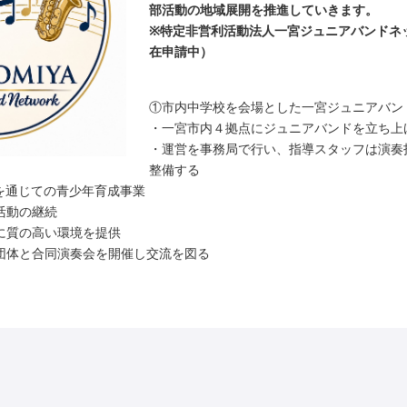
部活動の地域展開を推進していきます。
※特定非営利活動法人一宮ジュニアバンドネッ
在申請中）
①市内中学校を会場とした一宮ジュニアバン
・一宮市内４拠点にジュニアバンドを立ち上
・運営を事務局で行い、指導スタッフは演奏
整備する
を通じての青少年育成事業
活動の継続
に質の高い環境を提供
団体と合同演奏会を開催し交流を図る