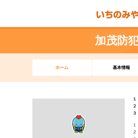
加茂防
ホーム
基本情報
１
２
３
１
２