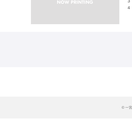
３
４
© 一宮市