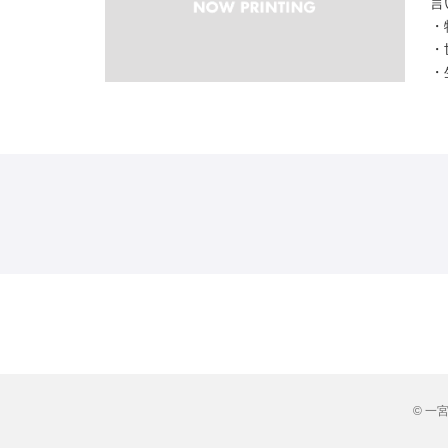
言
・
・
・
© 一宮市