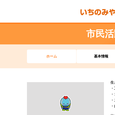
市民活動
ホーム
基本情報
生
・
・
・
・