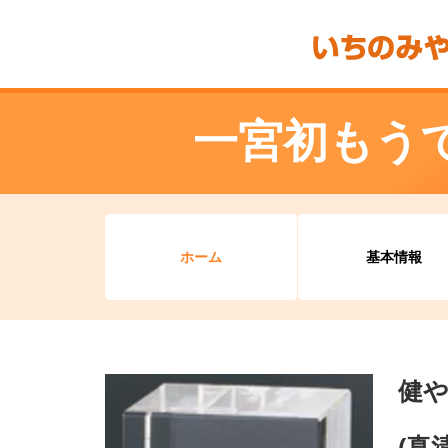
一宮初もう
ホーム
基本情報
健や
(真