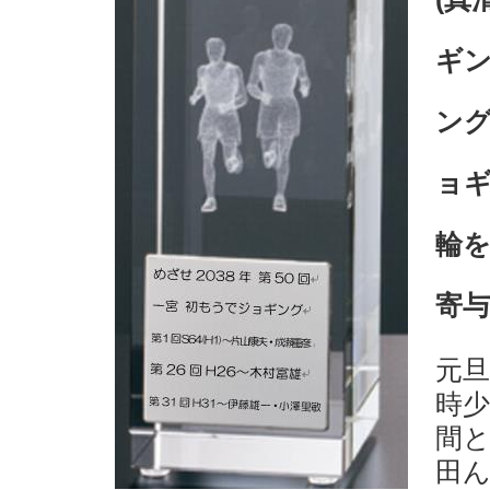
ギ
ン
ョ
輪
寄
元旦
時
間
田