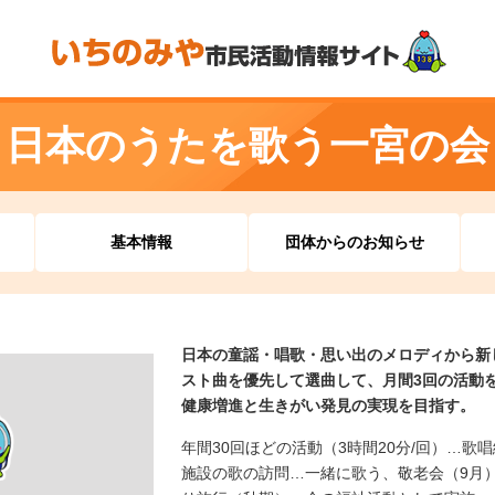
日本のうたを歌う一宮の会
基本情報
団体からのお知らせ
日本の童謡・唱歌・思い出のメロディから新
スト曲を優先して選曲して、月間3回の活動
健康増進と生きがい発見の実現を目指す。
年間30回ほどの活動（3時間20分/回）…歌
施設の歌の訪問…一緒に歌う、敬老会（9月）