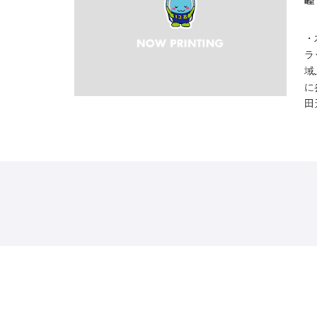
睦
・
ラ
域
に
田