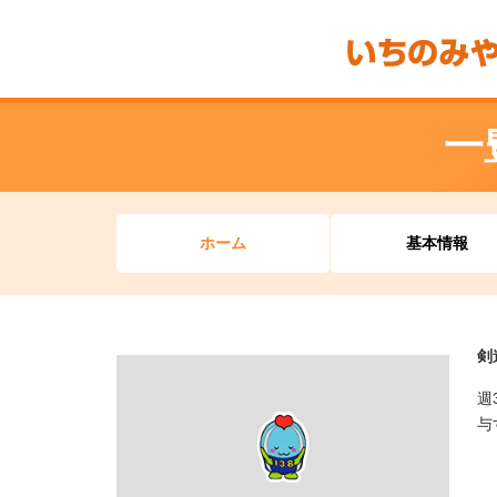
一
ホーム
基本情報
剣
週
与