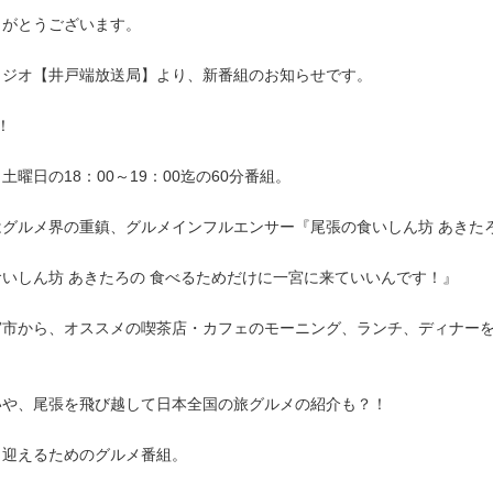
りがとうございます。
ラジオ【井戸端放送局】より、新番組のお知らせです。
！
曜日の18：00～19：00迄の60分番組。
はグルメ界の重鎮、グルメインフルエンサー『尾張の食いしん坊 あきた
いしん坊 あきたろの 食べるためだけに一宮に来ていいんです！』
宮市から、オススメの喫茶店・カフェのモーニング、ランチ、ディナー
いや、尾張を飛び越して日本全国の旅グルメの紹介も？！
く迎えるためのグルメ番組。