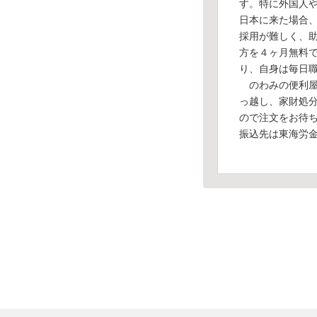
す。特に外国人
日本に来た場合
採用が難しく、
方を４ヶ月無料
り、自身は毎日
のわみの便利屋
っ越し、家財処
ので注文をお待
振込先は東海労金 