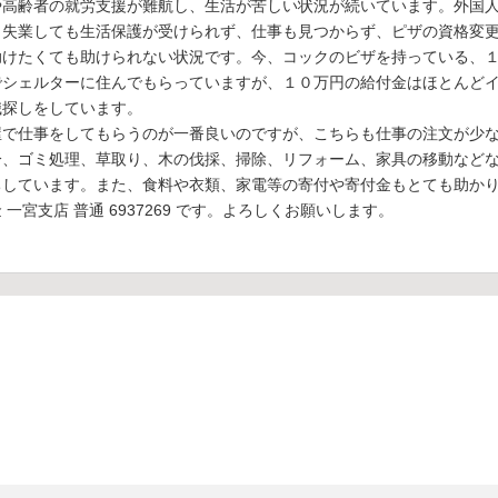
や高齢者の就労支援が難航し、生活が苦しい状況が続いています。外国
、失業しても生活保護が受けられず、仕事も見つからず、ピザの資格変
助けたくても助けられない状況です。今、コックのビザを持っている、
でシェルターに住んでもらっていますが、１０万円の給付金はほとんど
職探しをしています。
で仕事をしてもらうのが一番良いのですが、こちらも仕事の注文が少な
分、ゴミ処理、草取り、木の伐採、掃除、リフォーム、家具の移動など
ちしています。また、食料や衣類、家電等の寄付や寄付金もとても助か
一宮支店 普通 6937269 です。よろしくお願いします。