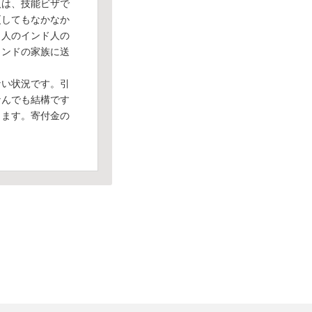
人は、技能ビザで
更してもなかなか
１人のインド人の
インドの家族に送
い状況です。引
なんでも結構です
ります。寄付金の